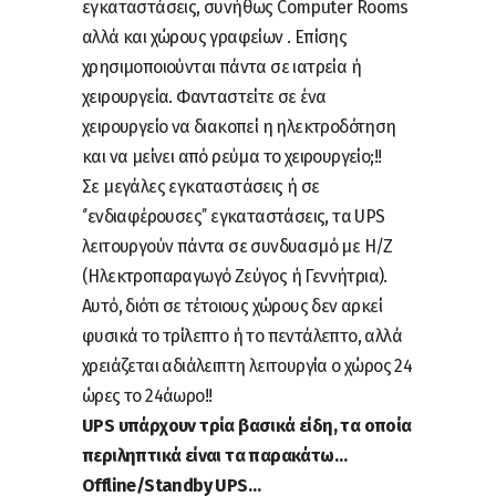
εγκαταστάσεις, συνήθως Computer Rooms
αλλά και χώρους γραφείων . Επίσης
χρησιμοποιούνται πάντα σε ιατρεία ή
χειρουργεία. Φανταστείτε σε ένα
χειρουργείο να διακοπεί η ηλεκτροδότηση
και να μείνει από ρεύμα το χειρουργείο;!!
Σε μεγάλες εγκαταστάσεις ή σε
‘’ενδιαφέρουσες’’ εγκαταστάσεις, τα UPS
λειτουργούν πάντα σε συνδυασμό με Η/Ζ
(Ηλεκτροπαραγωγό Ζεύγος ή Γεννήτρια).
Αυτό, διότι σε τέτοιους χώρους δεν αρκεί
φυσικά το τρίλεπτο ή το πεντάλεπτο, αλλά
χρειάζεται αδιάλειπτη λειτουργία ο χώρος 24
ώρες το 24άωρο!!
UPS υπάρχουν τρία βασικά είδη, τα οποία
περιληπτικά είναι τα παρακάτω…
Offline/Standby UPS…