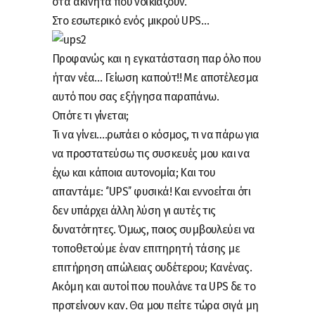
στα ακίνητα που νοικιάζουν.
Στο εσωτερικό ενός μικρού UPS…
Προφανώς και η εγκατάσταση παρ όλο που
ήταν νέα… Γείωση καπούτ!! Με αποτέλεσμα
αυτό που σας εξήγησα παραπάνω.
Οπότε τι γίνεται;
Τι να γίνει….ρωτάει ο κόσμος, τι να πάρω για
να προστατεύσω τις συσκευές μου και να
έχω και κάποια αυτονομία; Και του
απαντάμε: ‘’UPS’’ φυσικά! Και εννοείται ότι
δεν υπάρχει άλλη λύση γι αυτές τις
δυνατότητες. Όμως, ποιος συμβουλεύει να
τοποθετούμε έναν επιτηρητή τάσης με
επιτήρηση απώλειας ουδέτερου; Κανένας.
Ακόμη και αυτοί που πουλάνε τα UPS δε το
προτείνουν καν. Θα μου πείτε τώρα σιγά μη