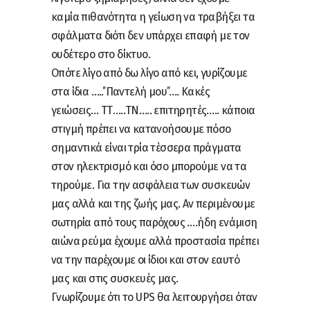
καμία πιθανότητα η γείωση να τραβήξει τα
σφάλματα διότι δεν υπάρχει επαφή με τον
ουδέτερο στο δίκτυο.
Οπότε λίγο από δω λίγο από κει, γυρίζουμε
στα ίδια …..’’Παντελή μου’’…. Κακές
γειώσεις… ΤΤ…..ΤΝ….. επιτηρητές….. κάποια
στιγμή πρέπει να κατανοήσουμε πόσο
σημαντικά είναι τρία τέσσερα πράγματα
στον ηλεκτρισμό και όσο μπορούμε να τα
τηρούμε. Για την ασφάλεια των συσκευών
μας αλλά και της ζωής μας. Αν περιμένουμε
σωτηρία από τους παρόχους ….ήδη ενάμιση
αιώνα ρεύμα έχουμε αλλά προστασία πρέπει
να την παρέχουμε οι ίδιοι και στον εαυτό
μας και στις συσκευές μας.
Γνωρίζουμε ότι το UPS θα λειτουργήσει όταν