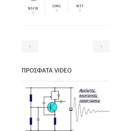
OMG
WTF
NSFW
0
0
0
ΠΡΌΣΦΑΤΑ VIDEO