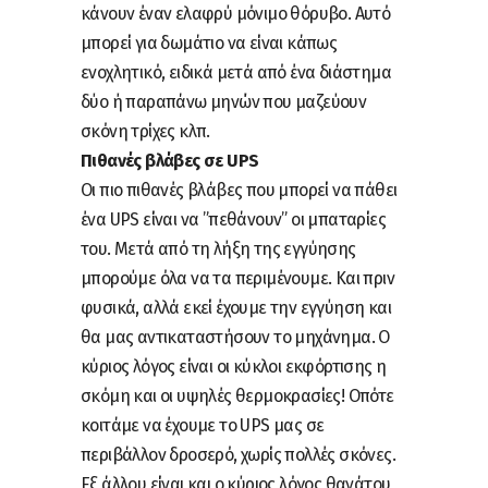
κάνουν έναν ελαφρύ μόνιμο θόρυβο. Αυτό
μπορεί για δωμάτιο να είναι κάπως
ενοχλητικό, ειδικά μετά από ένα διάστημα
δύο ή παραπάνω μηνών που μαζεύουν
σκόνη τρίχες κλπ.
Πιθανές βλάβες σε UPS
Οι πιο πιθανές βλάβες που μπορεί να πάθει
ένα UPS είναι να ”πεθάνουν” οι μπαταρίες
του. Μετά από τη λήξη της εγγύησης
μπορούμε όλα να τα περιμένουμε. Και πριν
φυσικά, αλλά εκεί έχουμε την εγγύηση και
θα μας αντικαταστήσουν το μηχάνημα. Ο
κύριος λόγος είναι οι κύκλοι εκφόρτισης η
σκόμη και οι υψηλές θερμοκρασίες! Οπότε
κοιτάμε να έχουμε το UPS μας σε
περιβάλλον δροσερό, χωρίς πολλές σκόνες.
Εξ άλλου είναι και ο κύριος λόγος θανάτου