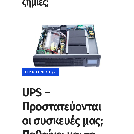
ζημιές;
ΓΕΝΝΉΤΡΙΕΣ Η/Ζ
UPS –
Προστατεύονται
οι συσκευές μας;