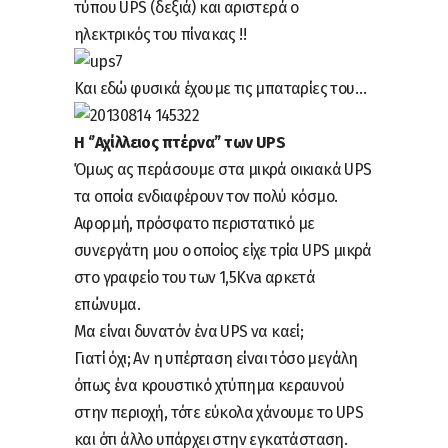
τύπου UPS (δεξιά) και αριστερά ο
ηλεκτρικός του πίνακας !!
Και εδώ φυσικά έχουμε τις μπαταρίες του…
Η ‘’Αχίλλειος πτέρνα’’ των UPS
Όμως ας περάσουμε στα μικρά οικιακά UPS
τα οποία ενδιαφέρουν τον πολύ κόσμο.
Αφορμή, πρόσφατο περιστατικό με
συνεργάτη μου ο οποίος είχε τρία UPS μικρά
στο γραφείο του των 1,5Kva αρκετά
επώνυμα.
Μα είναι δυνατόν ένα UPS να καεί;
Γιατί όχι; Αν η υπέρταση είναι τόσο μεγάλη
όπως ένα κρουστικό χτύπημα κεραυνού
στην περιοχή, τότε εύκολα χάνουμε το UPS
και ότι άλλο υπάρχει στην εγκατάσταση.