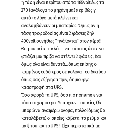
η τάση είναι περίπου από τα 185volt έως τα
270 (ανάλογα το μηχάνημα) ακριβώς γι
αυτό το λόγο μετά κλείνει και
αναλαμβάνουν οι μπαταρίες. Όμως αν η
τάση τροφοδοσίας είναι 2 φάσεις δηλ
400volt συνήθως ”τινάζονται” στον αέρα!!
Θα μου πείτε τρελός είναι κάποιος ώστε να
φτιάξει μια πρίζα να στέλνει 2 φάσεις; Και
όμως όλα είναι δυνατά…όπως επίσης ο
κομμένος ουδέτερος σε κολόνα του δικτύου
όπως σας εξήγησα πριν, δημιουργεί
κααστροφή στα UPS.
Όσο αφορά τα UPS, όσο πιο noname είναι
τόσο το χειρότερο. Υπάρχουν εταιρείες (δε
μπορώ να αναφέρω όνομα, πολλοί όμως θα
καταλάβετε) οι οποίες κόβεται το ρεύμα και
μαζί του και το UPS!! Είχα περιστατικά με