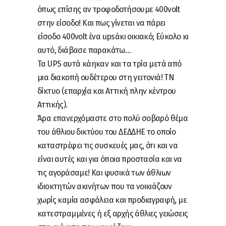
όπως επίσης αν τροφοδοτήσουμε 400volt
στην είσοδο! Και πως γίνεται να πάρει
είσοδο 400volt ένα upsάκι οικιακό; Εύκολο κι
αυτό, διάβασε παρακάτω…
Τα UPS αυτά κάηκαν και τα τρία μετά από
μια διακοπή ουδέτερου στη γειτονιά! ΤΝ
δίκτυο (επαρχία και Αττική πλην κέντρου
Αττικής).
Άρα επανερχόμαστε στο πολύ σοβαρό θέμα
του άθλιου δικτύου του ΔΕΔΔΗΕ το οποίο
καταστρέφει τις συσκευές μας, ότι και να
είναι αυτές και για όποια προστασία και να
τις αγοράσαμε! Και φυσικά των άθλιων
ιδιοκτητών ακινήτων που τα νοικιάζουν
χωρίς καμία ασφάλεια και προδιαγραφή, με
κατεστραμμένες ή εξ αρχής άθλιες γειώσεις