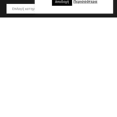
Περισσότερα
Αποδοχή
Kατηγορίες
Αύγουστος 2026
Δ
Τ
Τ
Π
Π
Σ
Κ
1
2
3
4
5
6
7
8
9
10
11
12
13
14
15
16
17
18
19
20
21
22
23
24
25
26
27
28
29
30
31
« Οκτ