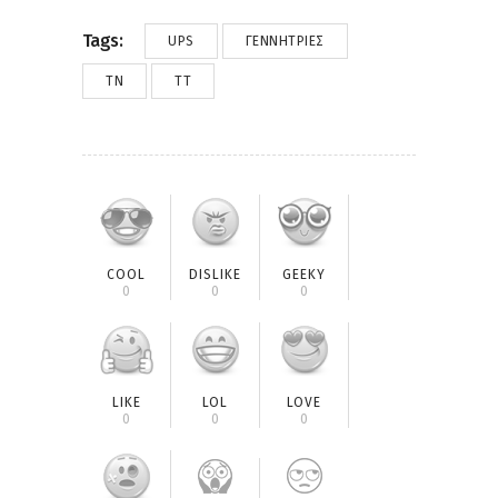
Tags:
UPS
ΓΕΝΝΉΤΡΙΕΣ
ΤΝ
ΤΤ
COOL
DISLIKE
GEEKY
0
0
0
LIKE
LOL
LOVE
0
0
0