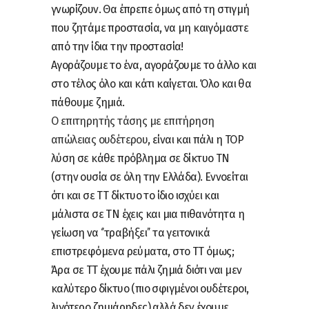
γνωρίζουν. Θα έπρεπε όμως από τη στιγμή
που ζητάμε προστασία, να μη καιγόμαστε
από την ίδια την προστασία!
Αγοράζουμε το ένα, αγοράζουμε το άλλο και
στο τέλος όλο και κάτι καίγεται. Όλο και θα
πάθουμε ζημιά.
Ο επιτηρητής τάσης με επιτήρηση
απώλειας ουδέτερου
, είναι και πάλι η TOP
λύση σε κάθε πρόβλημα σε δίκτυο ΤΝ
(στην ουσία σε όλη την Ελλάδα). Εννοείται
ότι και σε ΤΤ δίκτυο το ίδιο ισχύει και
μάλιστα σε ΤΝ έχεις και μια πιθανότητα η
γείωση να ‘’τραβήξει’’ τα γειτονικά
επιστρεφόμενα ρεύματα, στο ΤΤ όμως;
Άρα σε ΤΤ έχουμε πάλι ζημιά διότι ναι μεν
καλύτερο δίκτυο (πιο σφιγμένοι ουδέτεροι,
λιγότερο ζημιάρηδες) αλλά δεν έχουμε