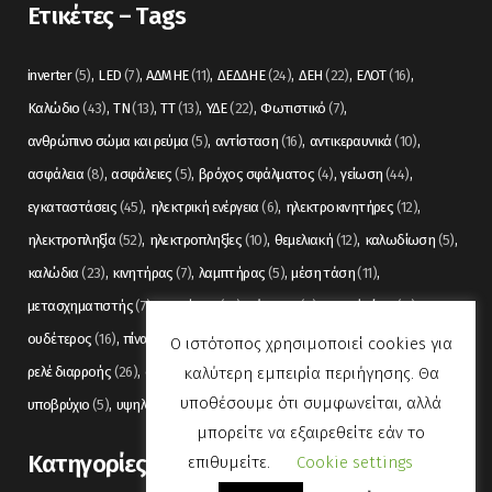
Ετικέτες – Tags
inverter
(5)
LED
(7)
ΑΔΜΗΕ
(11)
ΔΕΔΔΗΕ
(24)
ΔΕΗ
(22)
ΕΛΟΤ
(16)
Καλώδιο
(43)
ΤΝ
(13)
ΤΤ
(13)
ΥΔΕ
(22)
Φωτιστικό
(7)
ανθρώπινο σώμα και ρεύμα
(5)
αντίσταση
(16)
αντικεραυνικά
(10)
ασφάλεια
(8)
ασφάλειες
(5)
βρόχος σφάλματος
(4)
γείωση
(44)
εγκαταστάσεις
(45)
ηλεκτρική ενέργεια
(6)
ηλεκτροκινητήρες
(12)
ηλεκτροπληξία
(52)
ηλεκτροπληξίες
(10)
θεμελιακή
(12)
καλωδίωση
(5)
καλώδια
(23)
κινητήρας
(7)
λαμπτήρας
(5)
μέση τάση
(11)
μετασχηματιστής
(7)
μετρήσεις
(12)
μόνωση
(6)
οπτικές ίνες
(11)
ουδέτερος
(16)
πίνακας
(17)
πίνακες
(7)
πυρανίχνευση
(6)
ρελέ
(36)
Ο ιστότοπος χρησιμοποιεί cookies για
καλύτερη εμπειρία περιήγησης. Θα
ρελέ διαρροής
(26)
συναγερμός
(5)
σωληνώσεις
(5)
τάση
(13)
υποθέσουμε ότι συμφωνείται, αλλά
υποβρύχιο
(5)
υψηλή τάση
(8)
φωτισμός
(6)
μπορείτε να εξαιρεθείτε εάν το
Kατηγορίες
επιθυμείτε.
Cookie settings